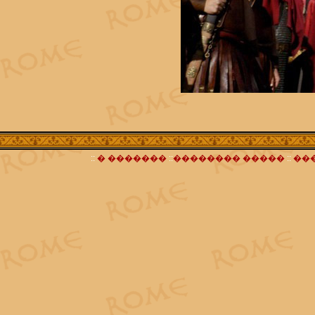
::
� �������
::
�������� �����
::
��