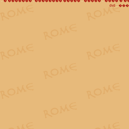
::
� �������
::
�������� �����
::
�����
::
���� � �
dvd
::
���